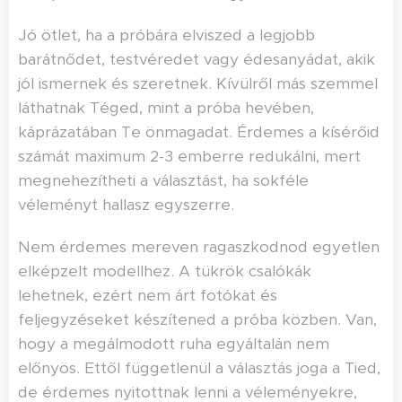
Jó ötlet, ha a próbára elviszed a legjobb
barátnődet, testvéredet vagy édesanyádat, akik
jól ismernek és szeretnek. Kívülről más szemmel
láthatnak Téged, mint a próba hevében,
káprázatában Te önmagadat. Érdemes a kísérőid
számát maximum 2-3 emberre redukálni, mert
megnehezítheti a választást, ha sokféle
véleményt hallasz egyszerre.
Nem érdemes mereven ragaszkodnod egyetlen
elképzelt modellhez. A tükrök csalókák
lehetnek, ezért nem árt fotókat és
feljegyzéseket készítened a próba közben. Van,
hogy a megálmodott ruha egyáltalán nem
előnyös. Ettől függetlenül a választás joga a Tied,
de érdemes nyitottnak lenni a véleményekre,