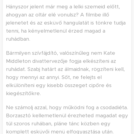
Hányszor jelent már meg a lelki szemeid előtt,
ahogyan az oltár elé vonulsz? A filmbe illő
jelenetet és az esküvő hangulatát is tönkre tudja
tenni, ha kényelmetlenül érzed magad a
ruhádban.
Bármilyen szívfájdító, valószínűleg nem Kate
Middleton divattervezője fogja elkészíteni az
ruhádat. Szabj határt az álmaidnak, rögzíteni kell,
hogy mennyi az annyi. Sőt, ne felejts el
elkülöníteni egy kisebb összeget cipőre és
kiegészítőkre.
Ne számolj azzal, hogy működni fog a csodadiéta.
Borzasztó kellemetlenül érezheted magadat egy
túl szoros ruhában, pláne tánc közben egy
komplett esküvői menü elfogyasztása után.