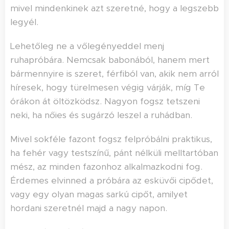
mivel mindenkinek azt szeretné, hogy a legszebb
legyél.
Lehetőleg ne a vőlegényeddel menj
ruhapróbára. Nemcsak babonából, hanem mert
bármennyire is szeret, férfiból van, akik nem arról
híresek, hogy türelmesen végig várják, míg Te
órákon át öltözködsz. Nagyon fogsz tetszeni
neki, ha nőies és sugárzó leszel a ruhádban.
Mivel sokféle fazont fogsz felpróbálni praktikus,
ha fehér vagy testszínű, pánt nélküli melltartóban
mész, az minden fazonhoz alkalmazkodni fog.
Érdemes elvinned a próbára az esküvői cipődet,
vagy egy olyan magas sarkú cipőt, amilyet
hordani szeretnél majd a nagy napon.