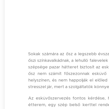
Sokak számára az ősz a legszebb évszak
őszi színkavalkádnak, a lehulló falevel
szépsége pazar hátteret biztosít az es
ősz nem számít főszezonnak esküvő te
helyszínen, és nem happolják el előle
stresszel jár, mert a szolgáltatók könn
Az esküvőszervezés fontos kérdése, ho
étterem, egy szép belső kerttel rend