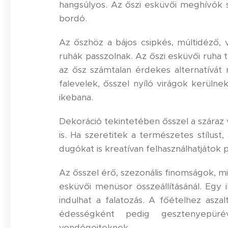
hangsúlyos. Az őszi esküvői meghívók sz
bordó.
Az őszhöz a bájos csipkés, múltidéző, 
ruhák passzolnak. Az őszi esküvői ruha
az ősz számtalan érdekes alternatívát n
falevelek, ősszel nyíló virágok kerülne
ikebana.
Dekoráció tekintetében ősszel a száraz
is. Ha szeretitek a természetes stílus
dugókat is kreatívan felhasználhatjátok
Az ősszel érő, szezonális finomságok, min
esküvői menüsor összeállításánál. Egy
indulhat a falatozás. A főételhez asza
édességként pedig gesztenyepürév
vendégeiteknek.