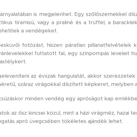
ínárnyalatában is megjelenhet. Egy szőlőszemekkel dí
ikus tiramisù, vagy a praliné és a trüffel, a barack
ephetitek a vendégeket.
esküvői fotózást, hiszen páratlan pillanatfelvételek
ánlevelekkel futtatott fal, egy színpompás leveleit hu
astélykert.
eleveníteni az évszak hangulatát, akkor szerezzetek
etű, száraz virágokkal díszített képkeret, melyben a
úcsúzáskor minden vendég egy apróságot kap emlékbe
k az ősz kincsei közül, mint a házi virágméz, hazai t
álogatás apró üvegcsében tökéletes ajándék lehet.