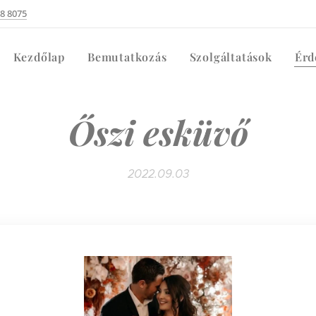
08 8075
Kezdőlap
Bemutatkozás
Szolgáltatások
Érd
Őszi esküvő
2022.09.03