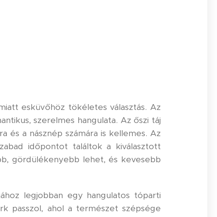
miatt esküvőhöz tökéletes választás. Az
ntikus, szerelmes hangulata. Az őszi táj
ra és a násznép számára is kellemes. Az
bad időpontot találtok a kiválasztott
abb, gördülékenyebb lehet, és kevesebb
jához legjobban egy hangulatos tóparti
rk passzol, ahol a természet szépsége