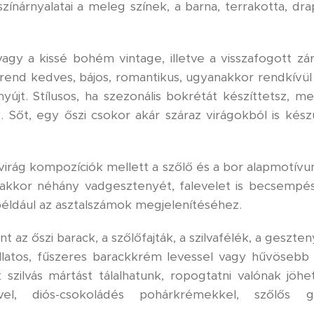
ínárnyalatai a meleg színek, a barna, terrakotta, dra
vagy a kissé bohém vintage, illetve a visszafogott zá
 trend kedves, bájos, romantikus, ugyanakkor rendkívü
yújt. Stílusos, ha szezonális bokrétát készíttetsz, m
k. Sőt, egy őszi csokor akár száraz virágokból is kés
 virág kompozíciók mellett a szőlő és a bor alapmotí
t, akkor néhány vadgesztenyét, falevelet is becsempé
 például az asztalszámok megjelenítéséhez.
t az őszi barack, a szőlőfajták, a szilvafélék, a geszten
 illatos, fűszeres barackkrém levessel vagy hűvöseb
lt szilvás mártást tálalhatunk, ropogtatni valónak jö
el, diós-csokoládés pohárkrémekkel, szőlős g