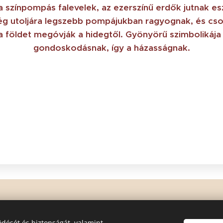
 színpompás falevelek, az ezerszínű erdők jutnak es
még utoljára legszebb pompájukban ragyognak, és csod
a földet megóvják a hidegtől. Gyönyörű szimbolikája 
gondoskodásnak, így a házasságnak.
© 2023 Minden jog fenntartva
dését és biztonságát, valamint