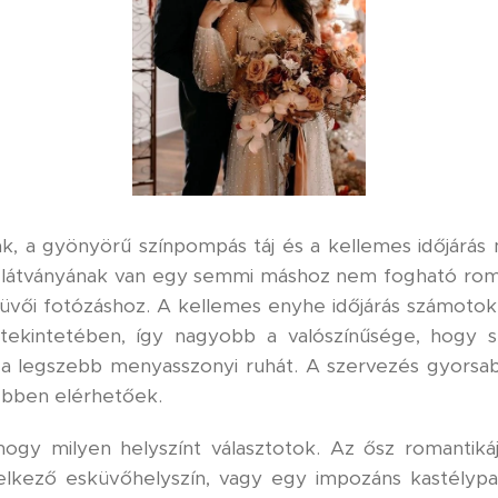
, a gyönyörű színpompás táj és a kellemes időjárás 
ek látványának van egy semmi máshoz nem fogható roma
küvői fotózáshoz. A kellemes enyhe időjárás számotok
kintetében, így nagyobb a valószínűsége, hogy sza
d a legszebb menyasszonyi ruhát. A szervezés gyors
yebben elérhetőek.
gy milyen helyszínt választotok. Az ősz romantiká
elkező esküvőhelyszín, vagy egy impozáns kastélypa