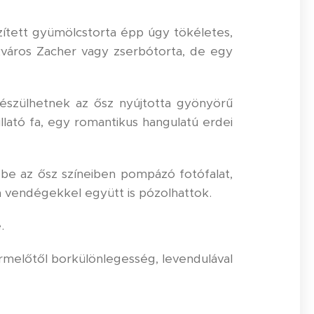
szített gyümölcstorta épp úgy tökéletes,
lekváros Zacher vagy zserbótorta, de egy
 készülhetnek az ősz nyújtotta gyönyörű
llató fa, egy romantikus hangulatú erdei
 be az ősz színeiben pompázó fotófalat,
 vendégekkel együtt is pózolhattok.
.
ermelőtől borkülönlegesség, levendulával