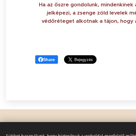
Ha az őszre gondolunk, mindenkinek a
jelképezi, a zsenge zöld levelek 
védőréteget alkotnak a tájon, hogy 
Share
Sütiket használunk, hogy biztosítsuk a weboldal megfelelő műkö