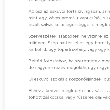
Az ősz az esküvői torta ízvilágában, sz
mint egy kávés aromájú kapucsínó, ruszt
aszalt szilvás különlegességgel is megl
Szervezzétek szabadtéri helyszínre az 
miliőben. Szép háttér lehet egy borosty
kis kőhíd, egy tóparti sétány, vagy egy k
Beltéri fotózáshoz, ha szeretnétek meg
de nagyon kreatív megoldás egy nagymér
Új esküvői szokás a köszönőajándék, b
Ehhez a kedves meglepetéshez válasszato
töltött zsákocska, vagy fűszeres olaj v