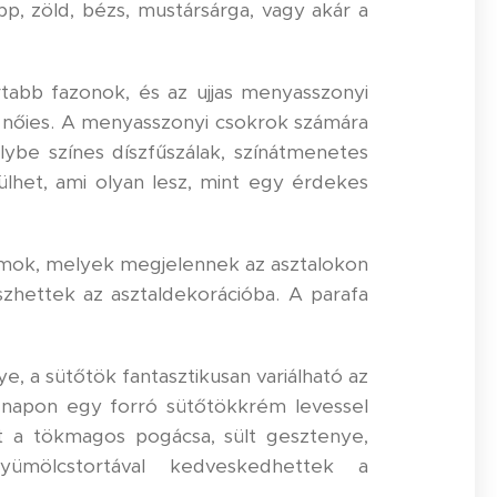
pp, zöld, bézs, mustársárga, vagy akár a
rtabb fazonok, és az ujjas menyasszonyi
l nőies. A menyasszonyi csokrok számára
elybe színes díszfűszálak, színátmenetes
zülhet, ami olyan lesz, mint egy érdekes
vumok, melyek megjelennek az asztalokon
szhettek az asztaldekorációba. A parafa
ye, a sütőtök fantasztikusan variálható az
b napon egy forró sütőtökkrém levessel
het a tökmagos pogácsa, sült gesztenye,
yümölcstortával kedveskedhettek a