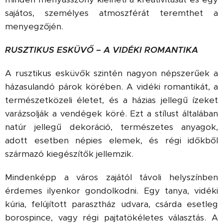
sajátos, személyes atmoszférát teremthet a
menyegzőjén.
RUSZTIKUS ESKÜVŐ – A VIDÉKI ROMANTIKA
A rusztikus esküvők szintén nagyon népszerűek a
házasulandó párok körében. A vidéki romantikát, a
természetközeli életet, és a házias jellegű ízeket
varázsolják a vendégek köré. Ezt a stílust általában
natúr jellegű dekoráció, természetes anyagok,
adott esetben népies elemek, és régi időkből
származó kiegészítők jellemzik.
Mindenképp a város zajától távoli helyszínben
érdemes ilyenkor gondolkodni. Egy tanya, vidéki
kúria, felújított parasztház udvara, csárda esetleg
borospince, vagy régi pajtatökéletes választás. A