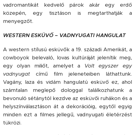
vadromantikát kedvelő párok akár egy erdő
közepén, egy tisztáson is megtarthatják a
menyegzőt.
WESTERN ESKÜVŐ – VADNYUGATI HANGULAT
A western stílusú esküvők a 19. századi Amerikát, a
cowboyok belevaló, lovas kultúráját jelenítik meg,
egy olyan miliőt, amelyet a
Volt egyszer egy
vadnyugat
című film jeleneteiben láthattunk.
Vagány, laza és vidám hangulatú esküvő ez, ahol
számtalan meglepő dologgal találkozhatunk a
bevonuló sétánytól kezdve az esküvői ruhákon és a
helyszínválasztáson át a dekorációig, egytől egyig
minden ezt a filmes jellegű, vadnyugati életérzést
tükrözi.