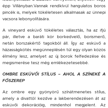
épp Villányban.Vannak rendkívül hangulatos boros
pincék is, melyek tökéletesen alkalmasak az ünnepi
vacsora lebonyolítására.
A vineyard esküvő tökéletes választás, ha az ifjú
pár, illetve a baráti kör borkedvelő, borismerő,
netán borszakértő tagokból áll. Így az esküvő a
házasságkötés megünneplésén túl egy olyan közös
élmény lesz, amelyet az új borok felfedezése és
megismerése tesz még emlékezetesebbé.
OMBRE ESKÜVŐI STÍLUS – AHOL A SZÍNEKÉ A
FŐSZEREP
Az ombre egy gyönyörű színátmenetes stílus,
amely a divattól kezdve a lakberendezésen át az
esküvői dekorációig, mindenhol megjelent. Az