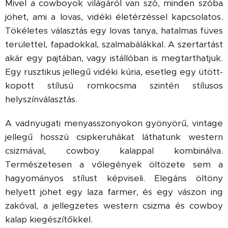
Mivel a cowboyok világáról van szó, minden szóba
jöhet, ami a lovas, vidéki életérzéssel kapcsolatos.
Tökéletes választás egy lovas tanya, hatalmas füves
területtel, fapadokkal, szalmabálákkal. A szertartást
akár egy pajtában, vagy istállóban is megtarthatjuk.
Egy rusztikus jellegű vidéki kúria, esetleg egy ütött-
kopott stílusú romkocsma szintén stílusos
helyszínválasztás.
A vadnyugati menyasszonyokon gyönyörű, vintage
jellegű hosszú csipkeruhákat láthatunk western
csizmával, cowboy kalappal kombinálva.
Természetesen a vőlegények öltözete sem a
hagyományos stílust képviseli. Elegáns öltöny
helyett jöhet egy laza farmer, és egy vászon ing
zakóval, a jellegzetes western csizma és cowboy
kalap kiegészítőkkel.