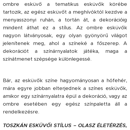
ombre esküvő a tematikus esküvők körébe
tartozik, az egész esküvőt a meghívóktól kezdve a
menyasszonyi ruhán, a tortán át, a dekorációig
mindent áthat ez a stílus. Az ombre esküvők
nagyon látványosak, egy olyan gyönyörű világot
jelenítenek meg, ahol a színeké a főszerep. A
dekorációt a színárnyalatok játéka, maga a
színátmenet szépsége különlegessé.
Bár, az esküvők színe hagyományosan a hófehér,
mára egyre jobban elterjednek a színes esküvők,
amikor egy színárnyalatra épül a dekoráció, vagy az
ombre esetében egy egész színpaletta áll a
rendelkezésre.
TOSZKÁN ESKÜVŐI STÍLUS – OLASZ ÉLETÉRZÉS,