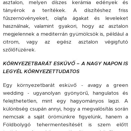
asztalon, melyen díszes kerámia edények és
tányérok a terítékek. A díszítéshez friss
fűszernövényeket, olajfa ágakat és leveleket
használnak, valamint gyakori, hogy az asztalon
megjelennek a mediterrán gyümölcsök is, például a
citrom, vagy az egész asztalon végigfutó
szőlőfüzérek.
KÖRNYEZETBARÁT ESKÜVŐ – A NAGY NAPON IS
LEGYÉL KÖRNYEZETTUDATOS
Egy környezetbarát esküvő - avagy a green
wedding - ugyanolyan gyönyörű, hangulatos és
felejthetetlen, mint egy hagyományos lagzi. A
különbség csupán annyi, hogy a megvalósítás során
nemcsak a saját örömünkre figyelünk, hanem a
Földbolygó tehermentesítését is szem előtt