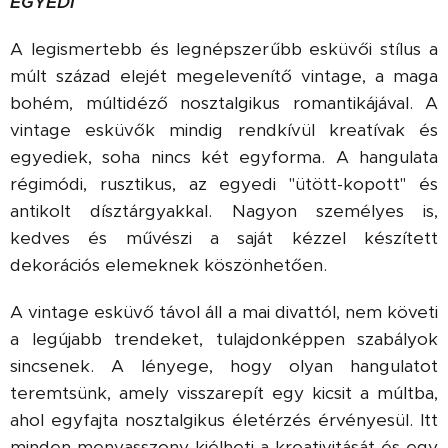
EGYEDI
A legismertebb és legnépszerűbb esküvői stílus a
múlt század elejét megelevenítő vintage, a maga
bohém, múltidéző nosztalgikus romantikájával. A
vintage esküvők mindig rendkívül kreatívak és
egyediek, soha nincs két egyforma. A hangulata
régimódi, rusztikus, az egyedi "ütött-kopott" és
antikolt dísztárgyakkal. Nagyon személyes is,
kedves és művészi a saját kézzel készített
dekorációs elemeknek köszönhetően.
A vintage esküvő távol áll a mai divattól, nem követi
a legújabb trendeket, tulajdonképpen szabályok
sincsenek. A lényege, hogy olyan hangulatot
teremtsünk, amely visszarepít egy kicsit a múltba,
ahol egyfajta nosztalgikus életérzés érvényesül. Itt
minden menyasszony kiélheti a kreativitását és egy