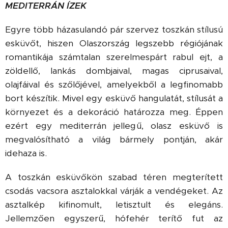
MEDITERRÁN ÍZEK
Egyre több házasulandó pár szervez toszkán stílusú
esküvőt, hiszen Olaszország legszebb régiójának
romantikája számtalan szerelmespárt rabul ejt, a
zöldellő, lankás dombjaival, magas ciprusaival,
olajfáival és szőlőjével, amelyekből a legfinomabb
bort készítik. Mivel egy esküvő hangulatát, stílusát a
környezet és a dekoráció határozza meg. Éppen
ezért egy mediterrán jellegű, olasz esküvő is
megvalósítható a világ bármely pontján, akár
idehaza is.
A toszkán esküvőkön szabad téren megterített
csodás vacsora asztalokkal várják a vendégeket. Az
asztalkép kifinomult, letisztult és elegáns.
Jellemzően egyszerű, hófehér terítő fut az