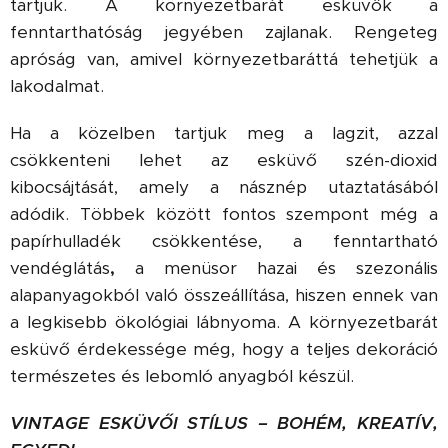
tartjuk. A környezetbarát esküvők a
fenntarthatóság jegyében zajlanak. Rengeteg
apróság van, amivel környezetbaráttá tehetjük a
lakodalmat.
Ha a közelben tartjuk meg a lagzit, azzal
csökkenteni lehet az esküvő szén-dioxid
kibocsájtását, amely a násznép utaztatásából
adódik. Többek között fontos szempont még a
papírhulladék csökkentése, a fenntartható
vendéglátás
,
a menüsor hazai és szezonális
alapanyagokból való összeállítása, hiszen ennek van
a legkisebb ökológiai lábnyoma. A környezetbarát
esküvő érdekessége még, hogy a teljes dekoráció
természetes és lebomló anyagból készül.
VINTAGE ESKÜVŐI STÍLUS – BOHÉM, KREATÍV,