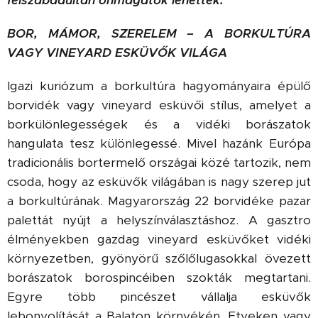
felszabadultan önmagatok lehettek.
BOR, MÁMOR, SZERELEM – A BORKULTÚRA
VAGY VINEYARD ESKÜVŐK VILÁGA
Igazi kuriózum a borkultúra hagyományaira épülő
borvidék vagy vineyard esküvői stílus, amelyet a
borkülönlegességek és a vidéki borászatok
hangulata tesz különlegessé. Mivel hazánk Európa
tradicionális bortermelő országai közé tartozik, nem
csoda, hogy az esküvők világában is nagy szerep jut
a borkultúrának. Magyarország 22 borvidéke pazar
palettát nyújt a helyszínválasztáshoz. A gasztro
élményekben gazdag vineyard esküvőket vidéki
környezetben, gyönyörű szőlőlugasokkal övezett
borászatok borospincéiben szokták megtartani.
Egyre több pincészet vállalja esküvők
lebonyolítását a Balaton környékén, Etyeken vagy